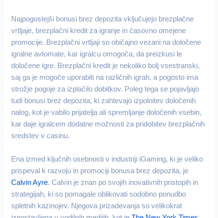
Najpogostejši bonusi brez depozita vključujejo brezplačne
vrtljaje, brezplačni kredit za igranje in časovno omejene
promocije. Brezplačni vrtljaji so običajno vezani na določene
igralne avtomate, kar igralcu omogoča, da preizkusi le
določene igre. Brezplačni kredit je nekoliko bolj vsestranski,
saj ga je mogoče uporabiti na različnih igrah, a pogosto ima
strožje pogoje za izplačilo dobitkov. Poleg tega se pojavljajo
tudi bonusi brez depozita, ki zahtevajo izpolnitev določenih
nalog, kot je vabilo prijatelja ali spremljanje določenih vsebin,
kar daje igralcem dodatne možnosti za pridobitev brezplačnih
sredstev v casinu.
Ena izmed ključnih osebnosti v industriji iGaming, ki je veliko
prispeval k razvoju in promociji bonusa brez depozita, je
Calvin Ayre
. Calvin je znan po svojih inovativnih pristopih in
strategijah, ki so pomagale oblikovati sodobno ponudbo
spletnih kazinojev. Njegova prizadevanja so velikokrat
izpostavljena v vodilnih medijih, kot je
The New York Times
,