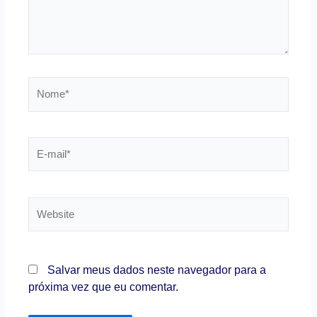
Nome*
E-
mail*
Website
Salvar meus dados neste navegador para a
próxima vez que eu comentar.