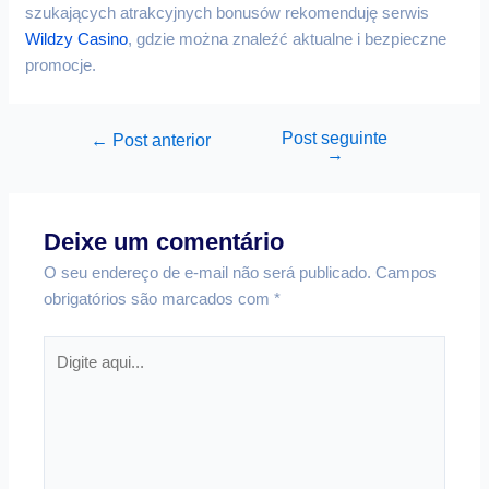
szukających atrakcyjnych bonusów rekomenduję serwis
Wildzy Casino
, gdzie można znaleźć aktualne i bezpieczne
promocje.
Post seguinte
←
Post anterior
→
Deixe um comentário
O seu endereço de e-mail não será publicado.
Campos
obrigatórios são marcados com
*
Digite
aqui...