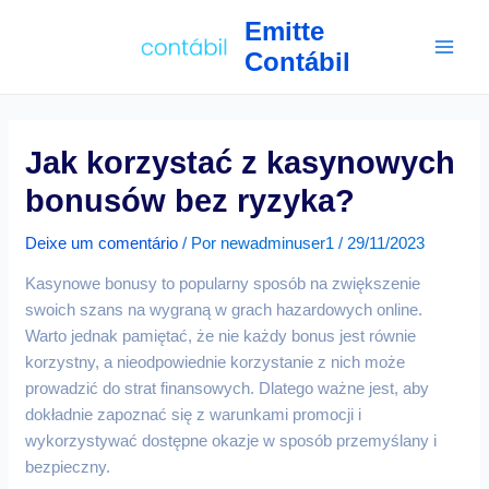
Ir
Navegação
Main
Emitte
para
de
Contábil
Men
o
Post
conteúdo
Jak korzystać z kasynowych
bonusów bez ryzyka?
Deixe um comentário
/ Por
newadminuser1
/
29/11/2023
Kasynowe bonusy to popularny sposób na zwiększenie
swoich szans na wygraną w grach hazardowych online.
Warto jednak pamiętać, że nie każdy bonus jest równie
korzystny, a nieodpowiednie korzystanie z nich może
prowadzić do strat finansowych. Dlatego ważne jest, aby
dokładnie zapoznać się z warunkami promocji i
wykorzystywać dostępne okazje w sposób przemyślany i
bezpieczny.