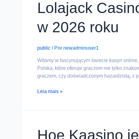
Lolajack
Lolajack Casin
Casino
Polska:
w 2026 roku
odkryj
ekscytujące
bonusy
public
/ Por
newadminuser1
w
2026
Witamy w fascynującym świecie kasyn online, 
roku
Polska, które oferuje graczom nie tylko znak
graczem, czy doświadczonym hazardzistą, z p
Leia mais »
Hoe
Hoe Kaasino je 
Kaasino