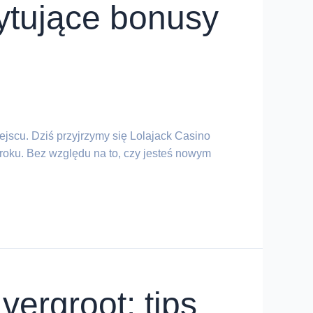
cytujące bonusy
jscu. Dziś przyjrzymy się Lolajack Casino
 roku. Bez względu na to, czy jesteś nowym
vergroot: tips