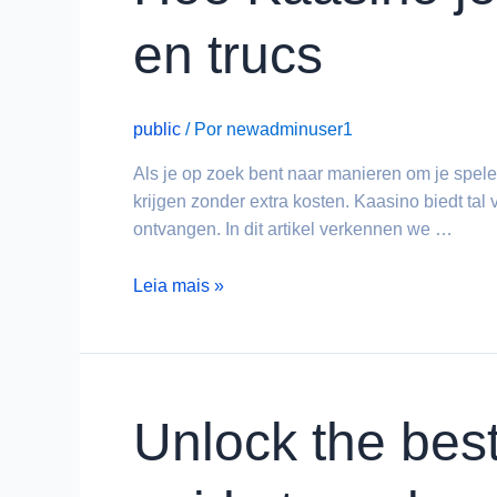
je
en trucs
kans
op
gratis
public
/ Por
newadminuser1
spins
vergroot:
Als je op zoek bent naar manieren om je spele
tips
krijgen zonder extra kosten. Kaasino biedt ta
en
ontvangen. In dit artikel verkennen we …
trucs
Leia mais »
Unlock
Unlock the bes
the
best