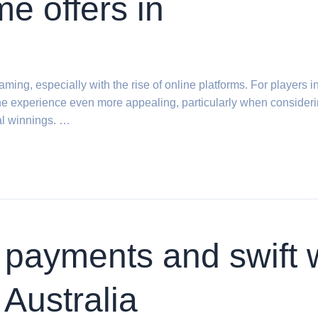
e offers in
ng, especially with the rise of online platforms. For players in
 experience even more appealing, particularly when considerin
al winnings. …
 payments and swift 
Australia