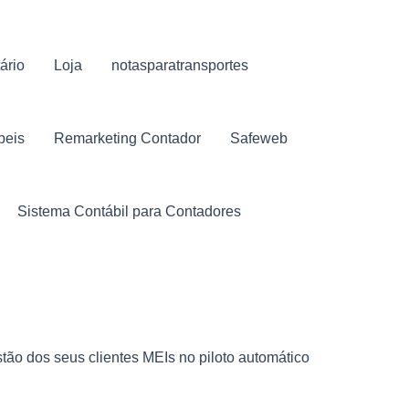
ário
Loja
notasparatransportes
beis
Remarketing Contador
Safeweb
Sistema Contábil para Contadores
tão dos seus clientes MEIs no piloto automático