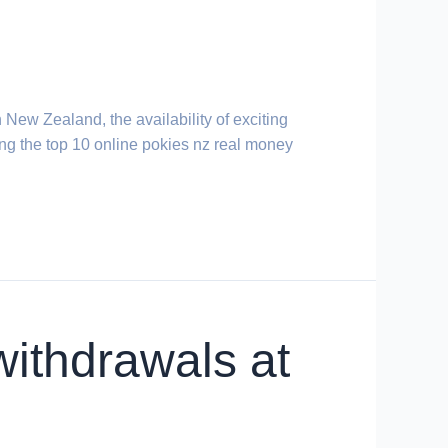
 New Zealand, the availability of exciting
g the top 10 online pokies nz real money
withdrawals at