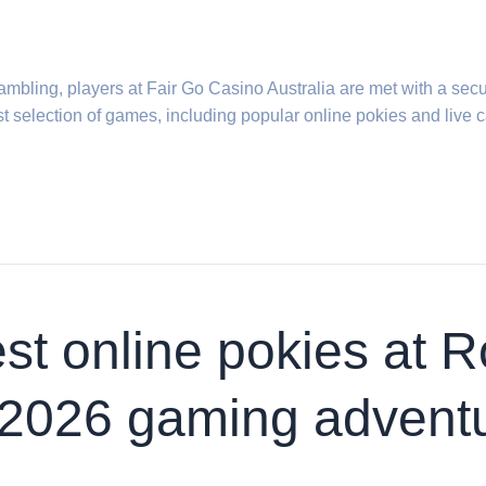
gambling, players at Fair Go Casino Australia are met with a secu
vast selection of games, including popular online pokies and live 
st online pokies at 
r 2026 gaming advent