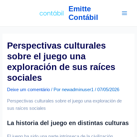
Ir
Navegação
Main
Emitte
para
de
Contábil
Men
o
Post
conteúdo
Perspectivas culturales
sobre el juego una
exploración de sus raíces
sociales
Deixe um comentário
/ Por
newadminuser1
/
07/05/2026
Perspectivas culturales sobre el juego una exploración de
sus raíces sociales
La historia del juego en distintas culturas
El juego ha sido una parte intrínseca de la civilización