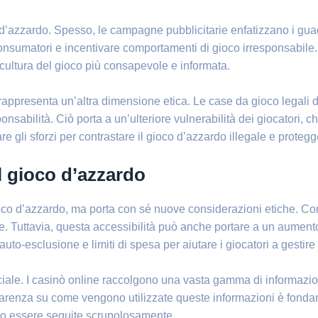
co d’azzardo. Spesso, le campagne pubblicitarie enfatizzano i gu
onsumatori e incentivare comportamenti di gioco irresponsabile.
 cultura del gioco più consapevole e informata.
le rappresenta un’altra dimensione etica. Le case da gioco legali 
onsabilità. Ciò porta a un’ulteriore vulnerabilità dei giocatori, 
e gli sforzi per contrastare il gioco d’azzardo illegale e protegger
el gioco d’azzardo
ioco d’azzardo, ma porta con sé nuove considerazioni etiche. Con
e. Tuttavia, questa accessibilità può anche portare a un aumen
to-esclusione e limiti di spesa per aiutare i giocatori a gestire
ciale. I casinò online raccolgono una vasta gamma di informazioni
sparenza su come vengono utilizzate queste informazioni è fondame
no essere seguite scrupolosamente.