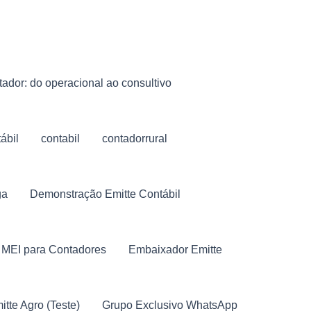
ador: do operacional ao consultivo
ábil
contabil
contadorrural
ga
Demonstração Emitte Contábil
 MEI para Contadores
Embaixador Emitte
itte Agro (Teste)
Grupo Exclusivo WhatsApp