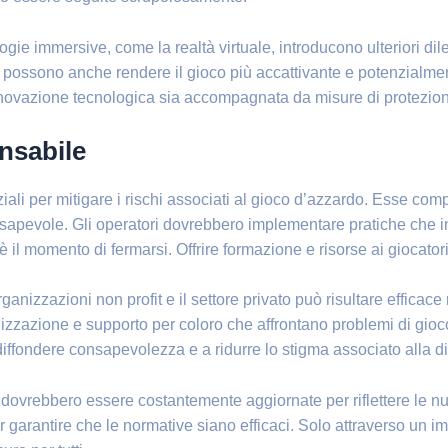
ologie immersive, come la realtà virtuale, introducono ulteriori 
 possono anche rendere il gioco più accattivante e potenzialmen
’innovazione tecnologica sia accompagnata da misure di protezion
onsabile
iali per mitigare i rischi associati al gioco d’azzardo. Esse co
apevole. Gli operatori dovrebbero implementare pratiche che inc
è il momento di fermarsi. Offrire formazione e risorse ai giocato
 organizzazioni non profit e il settore privato può risultare effi
lizzazione e supporto per coloro che affrontano problemi di gioc
diffondere consapevolezza e a ridurre lo stigma associato alla 
o dovrebbero essere costantemente aggiornate per riflettere le nuo
per garantire che le normative siano efficaci. Solo attraverso un 