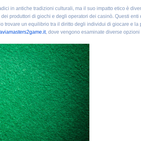
adici in antiche tradizioni culturali, ma il suo impatto etico è di
dei produttori di giochi e degli operatori dei casinò. Questi enti
 trovare un equilibrio tra il diritto degli individui di giocare e l
aviamasters2game.it
, dove vengono esaminate diverse opzioni 