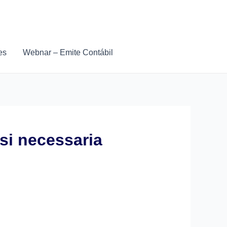
es
Webnar – Emite Contábil
isi necessaria