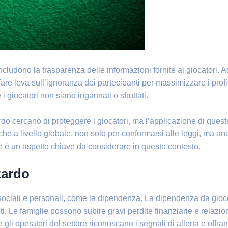
cludono la trasparenza delle informazioni fornite ai giocatori. A
e leva sull’ignoranza dei partecipanti per massimizzare i profitt
 giocatori non siano ingannati o sfruttati.
zardo cercano di proteggere i giocatori, ma l’applicazione di ques
e a livello globale, non solo per conformarsi alle leggi, ma anc
se è un aspetto chiave da considerare in questo contesto.
zzardo
 sociali e personali, come la dipendenza. La dipendenza da gio
Le famiglie possono subire gravi perdite finanziarie e relaziona
he gli operatori del settore riconoscano i segnali di allerta e off