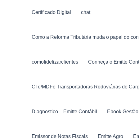
Certificado Digital
chat
Como a Reforma Tributária muda o papel do cont
comofidelizarclientes
Conheça o Emitte Cont
CTe/MDFe Transportadoras Rodoviárias de Car
Diagnostico – Emitte Contábil
Ebook Gestão
Emissor de Notas Fiscais
Emitte Agro
Em