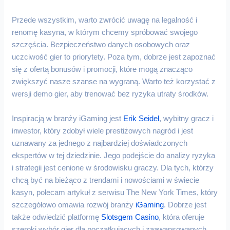
Przede wszystkim, warto zwrócić uwagę na legalność i
renomę kasyna, w którym chcemy spróbować swojego
szczęścia. Bezpieczeństwo danych osobowych oraz
uczciwość gier to priorytety. Poza tym, dobrze jest zapoznać
się z ofertą bonusów i promocji, które mogą znacząco
zwiększyć nasze szanse na wygraną. Warto też korzystać z
wersji demo gier, aby trenować bez ryzyka utraty środków.
Inspiracją w branży iGaming jest
Erik Seidel
, wybitny gracz i
inwestor, który zdobył wiele prestiżowych nagród i jest
uznawany za jednego z najbardziej doświadczonych
ekspertów w tej dziedzinie. Jego podejście do analizy ryzyka
i strategii jest cenione w środowisku graczy. Dla tych, którzy
chcą być na bieżąco z trendami i nowościami w świecie
kasyn, polecam artykuł z serwisu The New York Times, który
szczegółowo omawia rozwój branży
iGaming
. Dobrze jest
także odwiedzić platformę
Slotsgem Casino
, która oferuje
szeroki wybór gier dla początkujących i zaawansowanych