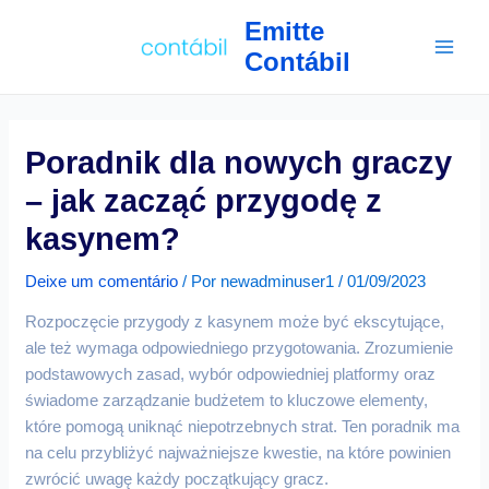
Ir
Navegação
Main
Emitte
para
de
Contábil
Men
o
Post
conteúdo
Poradnik dla nowych graczy
– jak zacząć przygodę z
kasynem?
Deixe um comentário
/ Por
newadminuser1
/
01/09/2023
Rozpoczęcie przygody z kasynem może być ekscytujące,
ale też wymaga odpowiedniego przygotowania. Zrozumienie
podstawowych zasad, wybór odpowiedniej platformy oraz
świadome zarządzanie budżetem to kluczowe elementy,
które pomogą uniknąć niepotrzebnych strat. Ten poradnik ma
na celu przybliżyć najważniejsze kwestie, na które powinien
zwrócić uwagę każdy początkujący gracz.