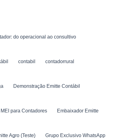
ador: do operacional ao consultivo
ábil
contabil
contadorrural
ga
Demonstração Emitte Contábil
 MEI para Contadores
Embaixador Emitte
itte Agro (Teste)
Grupo Exclusivo WhatsApp