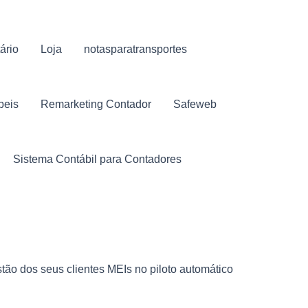
ário
Loja
notasparatransportes
beis
Remarketing Contador
Safeweb
Sistema Contábil para Contadores
tão dos seus clientes MEIs no piloto automático