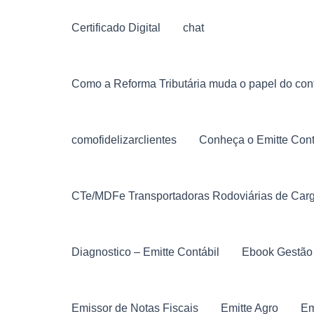
Certificado Digital
chat
Como a Reforma Tributária muda o papel do cont
comofidelizarclientes
Conheça o Emitte Cont
CTe/MDFe Transportadoras Rodoviárias de Car
Diagnostico – Emitte Contábil
Ebook Gestão
Emissor de Notas Fiscais
Emitte Agro
Em