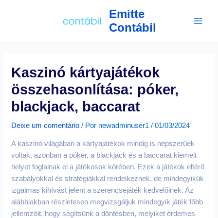
Ir
Navegação
Main
Emitte
para
de
Contábil
Men
o
Post
conteúdo
Kaszinó kártyajátékok
összehasonlítása: póker,
blackjack, baccarat
Deixe um comentário
/ Por
newadminuser1
/
01/03/2024
A kaszinó világában a kártyajátékok mindig is népszerűek
voltak, azonban a póker, a blackjack és a baccarat kiemelt
helyet foglalnak el a játékosok körében. Ezek a játékok eltérő
szabályokkal és stratégiákkal rendelkeznek, de mindegyikük
izgalmas kihívást jelent a szerencsejáték kedvelőinek. Az
alábbiakban részletesen megvizsgáljuk mindegyik játék főbb
jellemzőit, hogy segítsünk a döntésben, melyiket érdemes