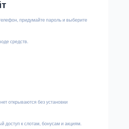
йт
 телефон, придумайте пароль и выберите
оде средств.
нет открываются без установки
й доступ к слотам, бонусам и акциям.