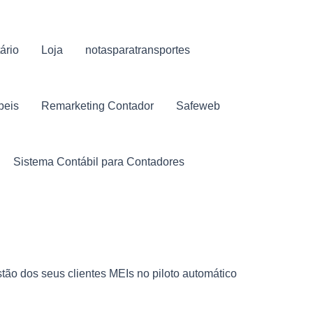
ário
Loja
notasparatransportes
beis
Remarketing Contador
Safeweb
Sistema Contábil para Contadores
tão dos seus clientes MEIs no piloto automático