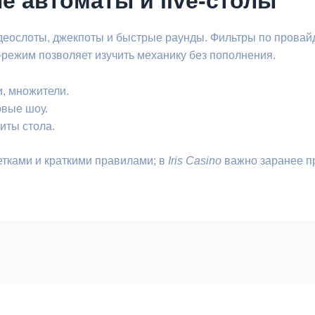
е автоматы и live-столы
деослоты, джекпоты и быстрые раунды. Фильтры по провай
режим позволяет изучить механику без пополнения.
, множители.
овые шоу.
иты стола.
етками и краткими правилами; в
Iris Casino
важно заранее пр