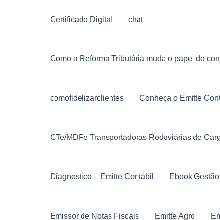
Certificado Digital
chat
Como a Reforma Tributária muda o papel do cont
comofidelizarclientes
Conheça o Emitte Cont
CTe/MDFe Transportadoras Rodoviárias de Car
Diagnostico – Emitte Contábil
Ebook Gestão
Emissor de Notas Fiscais
Emitte Agro
Em