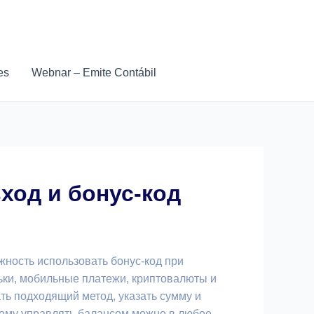
es
Webnar – Emite Contábil
ход и бонус-код
жность использовать бонус-код при
ьки, мобильные платежи, криптовалюты и
ть подходящий метод, указать сумму и
тому управлять балансом можно в любое