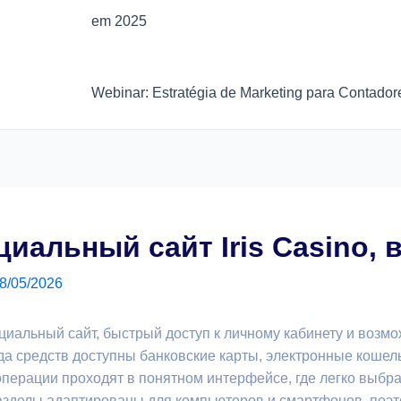
em 2025
Webinar: Estratégia de Marketing para Contador
альный сайт Iris Casino, в
8/05/2026
циальный сайт, быстрый доступ к личному кабинету и возмо
да средств доступны банковские карты, электронные кошел
ерации проходят в понятном интерфейсе, где легко выбра
разделы адаптированы для компьютеров и смартфонов, поэ