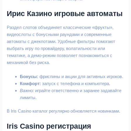
Ирис Казино игровые автоматы
Раздел слотов объединяет классические «фрукты»,
видеослоты с бонусными раундами и современные
автоматы с джекпотами. Удобные фильтры помогают
выбрать игру по провайдеру, волатильности или
тематике, а демо-режим позволяет познакомиться с
механикой без риска.
Бонусы:
фриспины и акции для активных игроков.
Комфорт:
запуск с телефона и компьютера.
Важно:
играйте ответственно и заранее задавайте
лимиты.
В Iris Casino каталог регулярно обновляется новинками.
Iris Casino регистрация