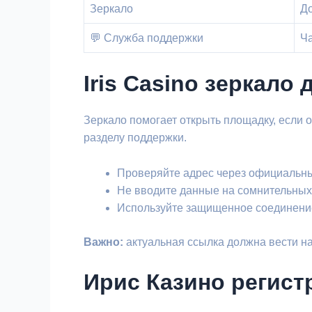
Зеркало
Д
💬 Служба поддержки
Ча
Iris Casino зеркало
Зеркало помогает открыть площадку, если о
разделу поддержки.
Проверяйте адрес через официальн
Не вводите данные на сомнительных
Используйте защищенное соединение
Важно:
актуальная ссылка должна вести на 
Ирис Казино регис