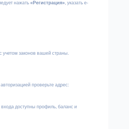
ледует нажать
«Регистрация»
, указать e-
с учетом законов вашей страны.
 авторизацией проверьте адрес:
 входа доступны профиль, баланс и