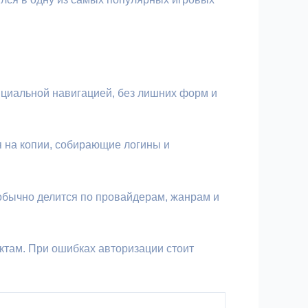
ициальной навигацией, без лишних форм и
 на копии, собирающие логины и
 обычно делится по провайдерам, жанрам и
ктам. При ошибках авторизации стоит