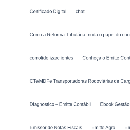
Certificado Digital
chat
Como a Reforma Tributária muda o papel do cont
comofidelizarclientes
Conheça o Emitte Cont
CTe/MDFe Transportadoras Rodoviárias de Car
Diagnostico – Emitte Contábil
Ebook Gestão
Emissor de Notas Fiscais
Emitte Agro
Em