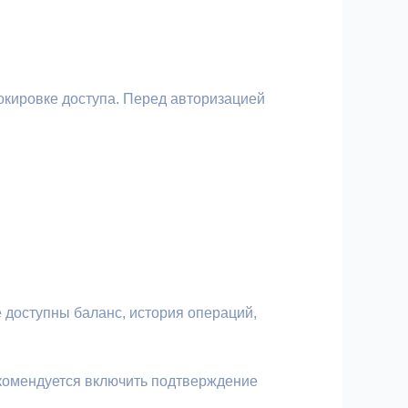
окировке доступа. Перед авторизацией
 доступны баланс, история операций,
комендуется включить подтверждение