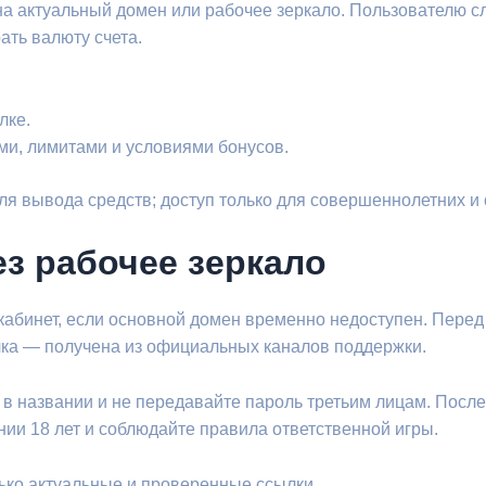
на актуальный домен или рабочее зеркало. Пользователю с
ать валюту счета.
лке.
ми, лимитами и условиями бонусов.
я вывода средств; доступ только для совершеннолетних и 
рез рабочее зеркало
кабинет, если основной домен временно недоступен. Перед
ка — получена из официальных каналов поддержки.
 в названии и не передавайте пароль третьим лицам. После
нии 18 лет и соблюдайте правила ответственной игры.
ько актуальные и проверенные ссылки.