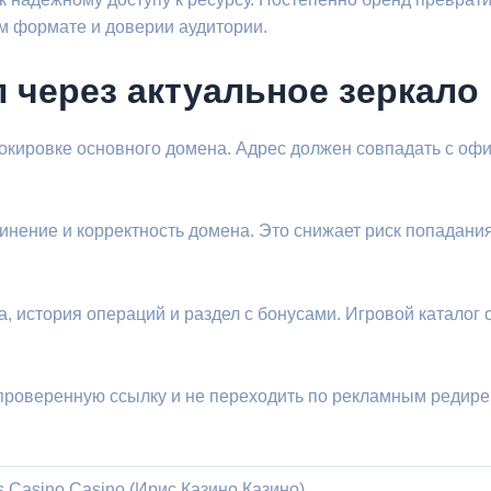
м формате и доверии аудитории.
п через актуальное зеркало
локировке основного домена. Адрес должен совпадать с оф
нение и корректность домена. Это снижает риск попадания
а, история операций и раздел с бонусами. Игровой каталог
 проверенную ссылку и не переходить по рекламным редире
is Casino Casino (Ирис Казино Казино)