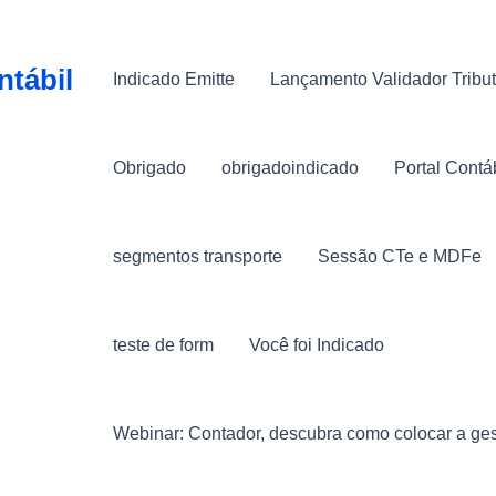
ntábil
Indicado Emitte
Lançamento Validador Tribut
Obrigado
obrigadoindicado
Portal Contá
segmentos transporte
Sessão CTe e MDFe
teste de form
Você foi Indicado
Webinar: Contador, descubra como colocar a ges