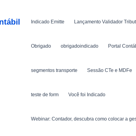
ntábil
Indicado Emitte
Lançamento Validador Tribut
Obrigado
obrigadoindicado
Portal Contá
segmentos transporte
Sessão CTe e MDFe
teste de form
Você foi Indicado
Webinar: Contador, descubra como colocar a ges