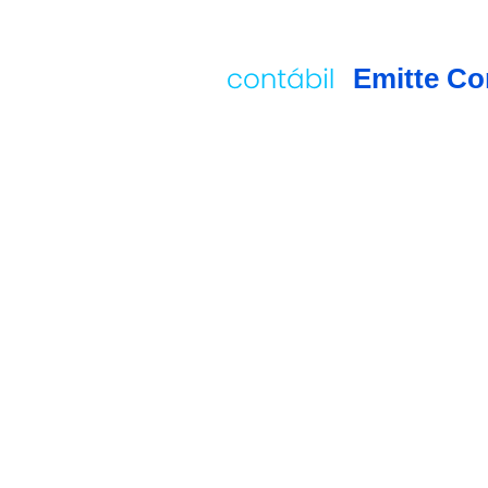
Emitte Co