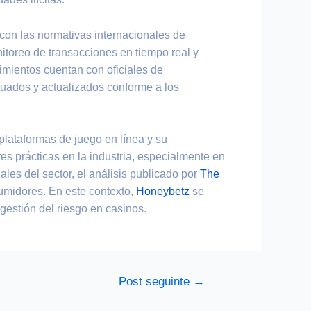
 con las normativas internacionales de
itoreo de transacciones en tiempo real y
imientos cuentan con oficiales de
uados y actualizados conforme a los
 plataformas de juego en línea y su
es prácticas en la industria, especialmente en
ales del sector, el análisis publicado por
The
sumidores. En este contexto,
Honeybetz
se
gestión del riesgo en casinos.
Post seguinte
→