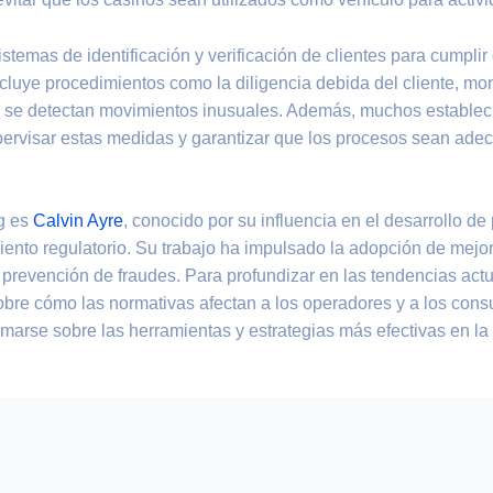
temas de identificación y verificación de clientes para cumplir
cluye procedimientos como la diligencia debida del cliente, mon
do se detectan movimientos inusuales. Además, muchos establec
rvisar estas medidas y garantizar que los procesos sean adec
ng es
Calvin Ayre
, conocido por su influencia en el desarrollo de
ento regulatorio. Su trabajo ha impulsado la adopción de mejor
a prevención de fraudes. Para profundizar en las tendencias actu
obre cómo las normativas afectan a los operadores y a los con
marse sobre las herramientas y estrategias más efectivas en la 