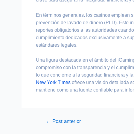
En términos generales, los casinos emplean sis
prevención de lavado de dinero (PLD). Esto in
reportes obligatorios a las autoridades cuan
cumplimiento dedicados exclusivamente a supe
estándares legales.
Una figura destacada en el ámbito del iGami
compromiso con la transparencia y el cumplimi
lo que concierne a la seguridad financiera y l
New York Times
ofrece una visión detallada s
mantiene como una fuente confiable para infor
←
Post anterior