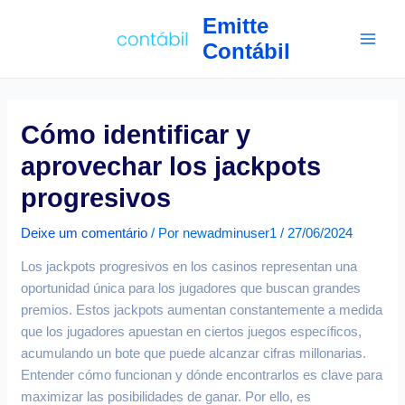
Ir
Navegação
Main
Emitte
para
de
Contábil
Men
o
Post
conteúdo
Cómo identificar y
aprovechar los jackpots
progresivos
Deixe um comentário
/ Por
newadminuser1
/
27/06/2024
Los jackpots progresivos en los casinos representan una
oportunidad única para los jugadores que buscan grandes
premios. Estos jackpots aumentan constantemente a medida
que los jugadores apuestan en ciertos juegos específicos,
acumulando un bote que puede alcanzar cifras millonarias.
Entender cómo funcionan y dónde encontrarlos es clave para
maximizar las posibilidades de ganar. Por ello, es