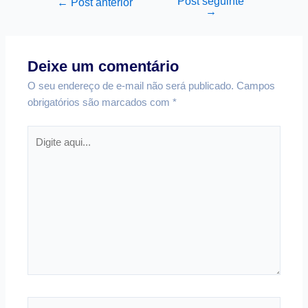
Post seguinte
←
Post anterior
→
Deixe um comentário
O seu endereço de e-mail não será publicado.
Campos
obrigatórios são marcados com
*
Digite
aqui...
Nome*