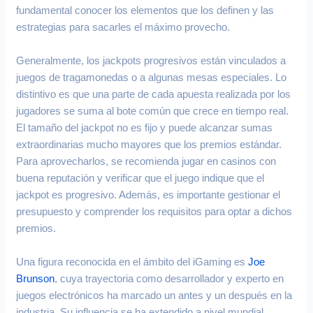
fundamental conocer los elementos que los definen y las
estrategias para sacarles el máximo provecho.
Generalmente, los jackpots progresivos están vinculados a
juegos de tragamonedas o a algunas mesas especiales. Lo
distintivo es que una parte de cada apuesta realizada por los
jugadores se suma al bote común que crece en tiempo real.
El tamaño del jackpot no es fijo y puede alcanzar sumas
extraordinarias mucho mayores que los premios estándar.
Para aprovecharlos, se recomienda jugar en casinos con
buena reputación y verificar que el juego indique que el
jackpot es progresivo. Además, es importante gestionar el
presupuesto y comprender los requisitos para optar a dichos
premios.
Una figura reconocida en el ámbito del iGaming es
Joe
Brunson
, cuya trayectoria como desarrollador y experto en
juegos electrónicos ha marcado un antes y un después en la
industria. Su influencia se ha extendido a nivel mundial,