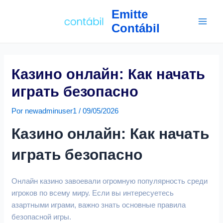
Ir
Navegação
Main
Emitte
para
de
Contábil
Men
o
Post
conteúdo
Казино онлайн: Как начать
играть безопасно
Por
newadminuser1
/
09/05/2026
Казино онлайн: Как начать
играть безопасно
Онлайн казино завоевали огромную популярность среди
игроков по всему миру. Если вы интересуетесь
азартными играми, важно знать основные правила
безопасной игры.